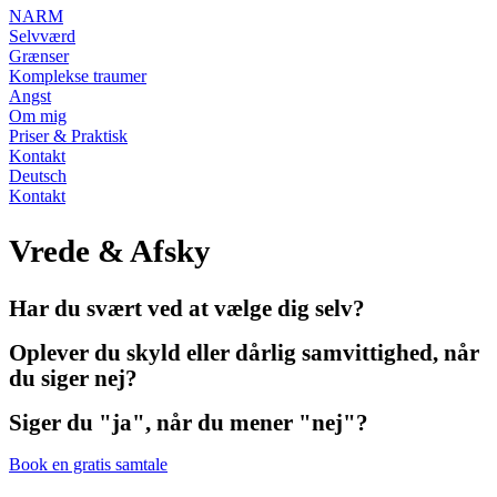
NARM
Selvværd
Grænser
Komplekse traumer
Angst
Om mig
Priser & Praktisk
Kontakt
Deutsch
Kontakt
Vrede & Afsky
Har du svært ved at vælge dig selv?
Oplever du skyld eller dårlig samvittighed, når
du siger nej?
Siger du "ja", når du mener "nej"?
Book en gratis samtale