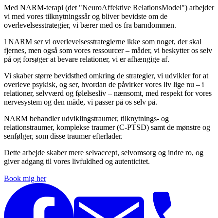
Med NARM-terapi (det "NeuroAffektive RelationsModel") arbejder
vi med vores tilknytningssår og bliver bevidste om de
overlevelsesstrategier, vi bærer med os fra barndommen.
I NARM ser vi overlevelsesstrategierne ikke som noget, der skal
fjernes, men også som vores ressourcer – måder, vi beskytter os selv
på og forsøger at bevare relationer, vi er afhængige af.
Vi skaber større bevidsthed omkring de strategier, vi udvikler for at
overleve psykisk, og ser, hvordan de påvirker vores liv lige nu – i
relationer, selvværd og følelsesliv – nænsomt, med respekt for vores
nervesystem og den måde, vi passer på os selv på.
NARM behandler udviklingstraumer, tilknytnings- og
relationstraumer, komplekse traumer (C-PTSD) samt de mønstre og
senfølger, som disse traumer efterlader.
Dette arbejde skaber mere selvaccept, selvomsorg og indre ro, og
giver adgang til vores livfuldhed og autenticitet.
Book mig her