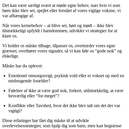
Det kan være særligt svært at møde egne behov, især hvis vi som
børn ikke blev set, spejlet eller forstået af vores vigtige voksne, vi
var afhængige af.
Når vores kernebehov – at blive set, hørt og mødt – ikke blev
tilstrækkeligt opfyldt i barndommen, udvikler vi strategier for at
klare os.
Vi holder os måske tilbage, tilpasser os, overtræder vores egne
grænser, overhører vores signaler, så vi kan føle os “gode nok” og
elskelige.
Måske har du oplevet:
Emotionel omsorgssvigt, psykisk vold eller er vokset op med en 
misbrugende forælder?
Følelser af ikke at være god nok, forkert, utilstrækkelig, at være 
besværlig eller “for meget”?
Konflikte eller Tavshed, hvor det ikke blev talt om det der var 
vigtigt?
Disse erfaringer har fået dig måske til at udvikle
overlevelsesstrategier, som hjalp dig som barn, men kan begrænse