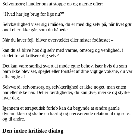
Selvomsorg handler om at stoppe op og mærke efter:
"Hvad har jeg brug for lige nu?"
Selvkærlighed viser sig i måden, du er med dig selv på, når livet gør
ondt eller ikke går, som du håbede.
Når du laver fejl, bliver overvældet eller mister fodfæstet –
kan du så blive hos dig selv med varme, omsorg og venlighed, i
stedet for at kritisere dig selv?
Det kan være særligt svært at møde egne behov, især hvis du som
barn ikke blev set, spejlet eller forstået af dine vigtige voksne, du var
afhængig af.
Selvværd, selvomsorg og selvkærlighed er ikke noget, man enten
har eller ikke har. Det er færdigheder, du kan øve, mærke og styrke
hver dag.
Igennem et terapeutisk forløb kan du begynde at ændre gamle
dynamikker og skabe en kærlig og nærværende relation til dig selv-
og til andre.
Den indre kritiske dialog