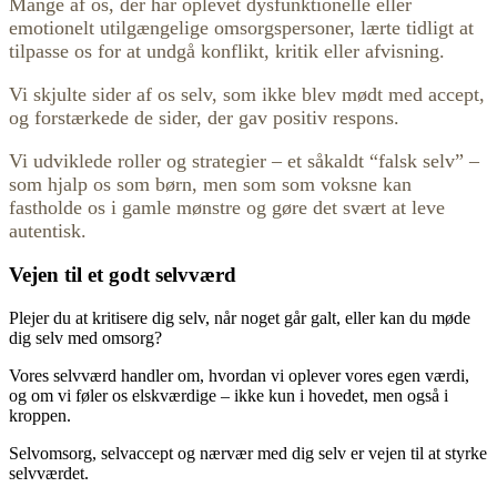
Mange af os, der har oplevet dysfunktionelle eller
emotionelt utilgængelige omsorgspersoner, lærte tidligt at
tilpasse os for at undgå konflikt, kritik eller afvisning.
Vi skjulte sider af os selv, som ikke blev mødt med accept,
og forstærkede de sider, der gav positiv respons.
Vi udviklede roller og strategier – et såkaldt “falsk selv” –
som hjalp os som børn, men som som voksne kan
fastholde os i gamle mønstre og gøre det svært at leve
autentisk.
Vejen til et godt selvværd
Plejer du at kritisere dig selv, når noget går galt, eller kan du møde
dig selv med omsorg?
Vores selvværd handler om, hvordan vi oplever vores egen værdi,
og om vi føler os elskværdige – ikke kun i hovedet, men også i
kroppen.
Selvomsorg, selvaccept og nærvær med dig selv er vejen til at styrke
selvværdet.