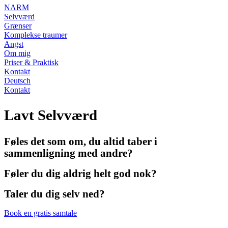
NARM
Selvværd
Grænser
Komplekse traumer
Angst
Om mig
Priser & Praktisk
Kontakt
Deutsch
Kontakt
Lavt Selvværd
Føles det som om, du altid taber i
sammenligning med andre?
Føler du dig aldrig helt god nok?
Taler du dig selv ned?
Book en gratis samtale